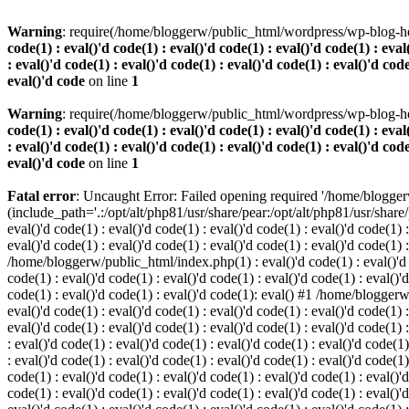
Warning
: require(/home/bloggerw/public_html/wordpress/wp-blog-hea
code(1) : eval()'d code(1) : eval()'d code(1) : eval()'d code(1) : eval
: eval()'d code(1) : eval()'d code(1) : eval()'d code(1) : eval()'d code
eval()'d code
on line
1
Warning
: require(/home/bloggerw/public_html/wordpress/wp-blog-hea
code(1) : eval()'d code(1) : eval()'d code(1) : eval()'d code(1) : eval
: eval()'d code(1) : eval()'d code(1) : eval()'d code(1) : eval()'d code
eval()'d code
on line
1
Fatal error
: Uncaught Error: Failed opening required '/home/blogge
(include_path='.:/opt/alt/php81/usr/share/pear:/opt/alt/php81/usr/share
eval()'d code(1) : eval()'d code(1) : eval()'d code(1) : eval()'d code(1) :
eval()'d code(1) : eval()'d code(1) : eval()'d code(1) : eval()'d code(1) 
/home/bloggerw/public_html/index.php(1) : eval()'d code(1) : eval()'d cod
code(1) : eval()'d code(1) : eval()'d code(1) : eval()'d code(1) : eval()'d
code(1) : eval()'d code(1) : eval()'d code(1): eval() #1 /home/bloggerw/
eval()'d code(1) : eval()'d code(1) : eval()'d code(1) : eval()'d code(1) :
eval()'d code(1) : eval()'d code(1) : eval()'d code(1) : eval()'d code(1
: eval()'d code(1) : eval()'d code(1) : eval()'d code(1) : eval()'d code(1)
: eval()'d code(1) : eval()'d code(1) : eval()'d code(1) : eval()'d code(
code(1) : eval()'d code(1) : eval()'d code(1) : eval()'d code(1) : eval()'d
code(1) : eval()'d code(1) : eval()'d code(1) : eval()'d code(1) : eval(