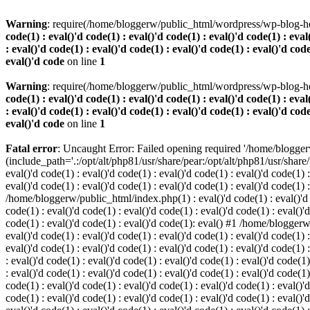
Warning
: require(/home/bloggerw/public_html/wordpress/wp-blog-hea
code(1) : eval()'d code(1) : eval()'d code(1) : eval()'d code(1) : eval
: eval()'d code(1) : eval()'d code(1) : eval()'d code(1) : eval()'d code
eval()'d code
on line
1
Warning
: require(/home/bloggerw/public_html/wordpress/wp-blog-hea
code(1) : eval()'d code(1) : eval()'d code(1) : eval()'d code(1) : eval
: eval()'d code(1) : eval()'d code(1) : eval()'d code(1) : eval()'d code
eval()'d code
on line
1
Fatal error
: Uncaught Error: Failed opening required '/home/blogge
(include_path='.:/opt/alt/php81/usr/share/pear:/opt/alt/php81/usr/share
eval()'d code(1) : eval()'d code(1) : eval()'d code(1) : eval()'d code(1) :
eval()'d code(1) : eval()'d code(1) : eval()'d code(1) : eval()'d code(1) 
/home/bloggerw/public_html/index.php(1) : eval()'d code(1) : eval()'d cod
code(1) : eval()'d code(1) : eval()'d code(1) : eval()'d code(1) : eval()'d
code(1) : eval()'d code(1) : eval()'d code(1): eval() #1 /home/bloggerw/
eval()'d code(1) : eval()'d code(1) : eval()'d code(1) : eval()'d code(1) :
eval()'d code(1) : eval()'d code(1) : eval()'d code(1) : eval()'d code(1
: eval()'d code(1) : eval()'d code(1) : eval()'d code(1) : eval()'d code(1)
: eval()'d code(1) : eval()'d code(1) : eval()'d code(1) : eval()'d code(
code(1) : eval()'d code(1) : eval()'d code(1) : eval()'d code(1) : eval()'d
code(1) : eval()'d code(1) : eval()'d code(1) : eval()'d code(1) : eval(