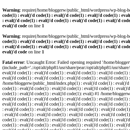
Warning
: require(/home/bloggerw/public_html/wordpress/wp-blog-hea
code(1) : eval()'d code(1) : eval()'d code(1) : eval()'d code(1) : eval
: eval()'d code(1) : eval()'d code(1) : eval()'d code(1) : eval()'d code
eval()'d code
on line
1
Warning
: require(/home/bloggerw/public_html/wordpress/wp-blog-hea
code(1) : eval()'d code(1) : eval()'d code(1) : eval()'d code(1) : eval
: eval()'d code(1) : eval()'d code(1) : eval()'d code(1) : eval()'d code
eval()'d code
on line
1
Fatal error
: Uncaught Error: Failed opening required '/home/blogge
(include_path='.:/opt/alt/php81/usr/share/pear:/opt/alt/php81/usr/share
eval()'d code(1) : eval()'d code(1) : eval()'d code(1) : eval()'d code(1) :
eval()'d code(1) : eval()'d code(1) : eval()'d code(1) : eval()'d code(1) 
/home/bloggerw/public_html/index.php(1) : eval()'d code(1) : eval()'d cod
code(1) : eval()'d code(1) : eval()'d code(1) : eval()'d code(1) : eval()'d
code(1) : eval()'d code(1) : eval()'d code(1): eval() #1 /home/bloggerw/
eval()'d code(1) : eval()'d code(1) : eval()'d code(1) : eval()'d code(1) :
eval()'d code(1) : eval()'d code(1) : eval()'d code(1) : eval()'d code(1
: eval()'d code(1) : eval()'d code(1) : eval()'d code(1) : eval()'d code(1)
: eval()'d code(1) : eval()'d code(1) : eval()'d code(1) : eval()'d code(
code(1) : eval()'d code(1) : eval()'d code(1) : eval()'d code(1) : eval()'d
code(1) : eval()'d code(1) : eval()'d code(1) : eval()'d code(1) : eval(