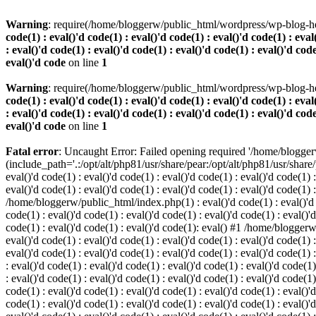
Warning
: require(/home/bloggerw/public_html/wordpress/wp-blog-hea
code(1) : eval()'d code(1) : eval()'d code(1) : eval()'d code(1) : eval
: eval()'d code(1) : eval()'d code(1) : eval()'d code(1) : eval()'d code
eval()'d code
on line
1
Warning
: require(/home/bloggerw/public_html/wordpress/wp-blog-hea
code(1) : eval()'d code(1) : eval()'d code(1) : eval()'d code(1) : eval
: eval()'d code(1) : eval()'d code(1) : eval()'d code(1) : eval()'d code
eval()'d code
on line
1
Fatal error
: Uncaught Error: Failed opening required '/home/blogge
(include_path='.:/opt/alt/php81/usr/share/pear:/opt/alt/php81/usr/share
eval()'d code(1) : eval()'d code(1) : eval()'d code(1) : eval()'d code(1) :
eval()'d code(1) : eval()'d code(1) : eval()'d code(1) : eval()'d code(1) 
/home/bloggerw/public_html/index.php(1) : eval()'d code(1) : eval()'d cod
code(1) : eval()'d code(1) : eval()'d code(1) : eval()'d code(1) : eval()'d
code(1) : eval()'d code(1) : eval()'d code(1): eval() #1 /home/bloggerw/
eval()'d code(1) : eval()'d code(1) : eval()'d code(1) : eval()'d code(1) :
eval()'d code(1) : eval()'d code(1) : eval()'d code(1) : eval()'d code(1
: eval()'d code(1) : eval()'d code(1) : eval()'d code(1) : eval()'d code(1)
: eval()'d code(1) : eval()'d code(1) : eval()'d code(1) : eval()'d code(
code(1) : eval()'d code(1) : eval()'d code(1) : eval()'d code(1) : eval()'d
code(1) : eval()'d code(1) : eval()'d code(1) : eval()'d code(1) : eval(