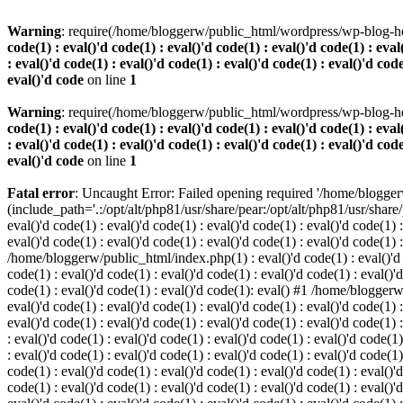
Warning
: require(/home/bloggerw/public_html/wordpress/wp-blog-hea
code(1) : eval()'d code(1) : eval()'d code(1) : eval()'d code(1) : eval
: eval()'d code(1) : eval()'d code(1) : eval()'d code(1) : eval()'d code
eval()'d code
on line
1
Warning
: require(/home/bloggerw/public_html/wordpress/wp-blog-hea
code(1) : eval()'d code(1) : eval()'d code(1) : eval()'d code(1) : eval
: eval()'d code(1) : eval()'d code(1) : eval()'d code(1) : eval()'d code
eval()'d code
on line
1
Fatal error
: Uncaught Error: Failed opening required '/home/blogge
(include_path='.:/opt/alt/php81/usr/share/pear:/opt/alt/php81/usr/share
eval()'d code(1) : eval()'d code(1) : eval()'d code(1) : eval()'d code(1) :
eval()'d code(1) : eval()'d code(1) : eval()'d code(1) : eval()'d code(1) 
/home/bloggerw/public_html/index.php(1) : eval()'d code(1) : eval()'d cod
code(1) : eval()'d code(1) : eval()'d code(1) : eval()'d code(1) : eval()'d
code(1) : eval()'d code(1) : eval()'d code(1): eval() #1 /home/bloggerw/
eval()'d code(1) : eval()'d code(1) : eval()'d code(1) : eval()'d code(1) :
eval()'d code(1) : eval()'d code(1) : eval()'d code(1) : eval()'d code(1
: eval()'d code(1) : eval()'d code(1) : eval()'d code(1) : eval()'d code(1)
: eval()'d code(1) : eval()'d code(1) : eval()'d code(1) : eval()'d code(
code(1) : eval()'d code(1) : eval()'d code(1) : eval()'d code(1) : eval()'d
code(1) : eval()'d code(1) : eval()'d code(1) : eval()'d code(1) : eval(