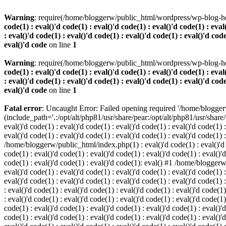
Warning
: require(/home/bloggerw/public_html/wordpress/wp-blog-hea
code(1) : eval()'d code(1) : eval()'d code(1) : eval()'d code(1) : eval
: eval()'d code(1) : eval()'d code(1) : eval()'d code(1) : eval()'d code
eval()'d code
on line
1
Warning
: require(/home/bloggerw/public_html/wordpress/wp-blog-hea
code(1) : eval()'d code(1) : eval()'d code(1) : eval()'d code(1) : eval
: eval()'d code(1) : eval()'d code(1) : eval()'d code(1) : eval()'d code
eval()'d code
on line
1
Fatal error
: Uncaught Error: Failed opening required '/home/blogge
(include_path='.:/opt/alt/php81/usr/share/pear:/opt/alt/php81/usr/share
eval()'d code(1) : eval()'d code(1) : eval()'d code(1) : eval()'d code(1) :
eval()'d code(1) : eval()'d code(1) : eval()'d code(1) : eval()'d code(1) 
/home/bloggerw/public_html/index.php(1) : eval()'d code(1) : eval()'d cod
code(1) : eval()'d code(1) : eval()'d code(1) : eval()'d code(1) : eval()'d
code(1) : eval()'d code(1) : eval()'d code(1): eval() #1 /home/bloggerw/
eval()'d code(1) : eval()'d code(1) : eval()'d code(1) : eval()'d code(1) :
eval()'d code(1) : eval()'d code(1) : eval()'d code(1) : eval()'d code(1
: eval()'d code(1) : eval()'d code(1) : eval()'d code(1) : eval()'d code(1)
: eval()'d code(1) : eval()'d code(1) : eval()'d code(1) : eval()'d code(
code(1) : eval()'d code(1) : eval()'d code(1) : eval()'d code(1) : eval()'d
code(1) : eval()'d code(1) : eval()'d code(1) : eval()'d code(1) : eval(