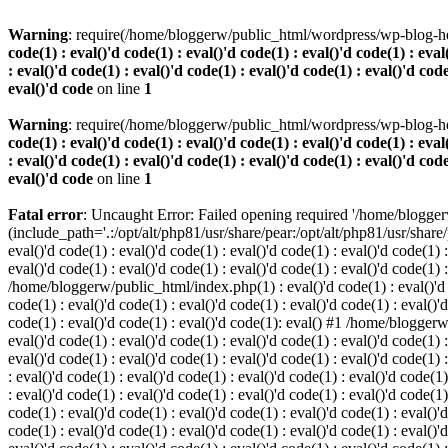
Warning
: require(/home/bloggerw/public_html/wordpress/wp-blog-hea
code(1) : eval()'d code(1) : eval()'d code(1) : eval()'d code(1) : eval
: eval()'d code(1) : eval()'d code(1) : eval()'d code(1) : eval()'d code
eval()'d code
on line
1
Warning
: require(/home/bloggerw/public_html/wordpress/wp-blog-hea
code(1) : eval()'d code(1) : eval()'d code(1) : eval()'d code(1) : eval
: eval()'d code(1) : eval()'d code(1) : eval()'d code(1) : eval()'d code
eval()'d code
on line
1
Fatal error
: Uncaught Error: Failed opening required '/home/blogge
(include_path='.:/opt/alt/php81/usr/share/pear:/opt/alt/php81/usr/share
eval()'d code(1) : eval()'d code(1) : eval()'d code(1) : eval()'d code(1) :
eval()'d code(1) : eval()'d code(1) : eval()'d code(1) : eval()'d code(1) 
/home/bloggerw/public_html/index.php(1) : eval()'d code(1) : eval()'d cod
code(1) : eval()'d code(1) : eval()'d code(1) : eval()'d code(1) : eval()'d
code(1) : eval()'d code(1) : eval()'d code(1): eval() #1 /home/bloggerw/
eval()'d code(1) : eval()'d code(1) : eval()'d code(1) : eval()'d code(1) :
eval()'d code(1) : eval()'d code(1) : eval()'d code(1) : eval()'d code(1
: eval()'d code(1) : eval()'d code(1) : eval()'d code(1) : eval()'d code(1)
: eval()'d code(1) : eval()'d code(1) : eval()'d code(1) : eval()'d code(
code(1) : eval()'d code(1) : eval()'d code(1) : eval()'d code(1) : eval()'d
code(1) : eval()'d code(1) : eval()'d code(1) : eval()'d code(1) : eval(