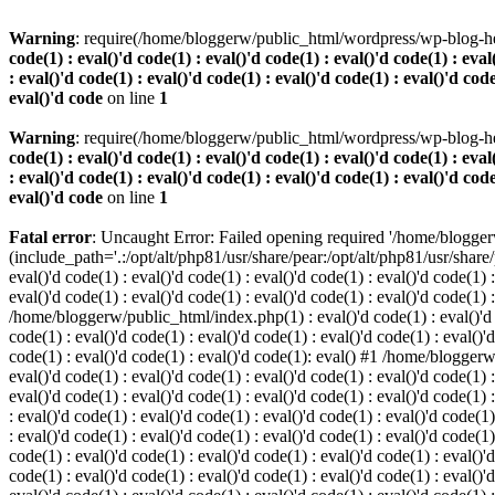
Warning
: require(/home/bloggerw/public_html/wordpress/wp-blog-hea
code(1) : eval()'d code(1) : eval()'d code(1) : eval()'d code(1) : eval
: eval()'d code(1) : eval()'d code(1) : eval()'d code(1) : eval()'d code
eval()'d code
on line
1
Warning
: require(/home/bloggerw/public_html/wordpress/wp-blog-hea
code(1) : eval()'d code(1) : eval()'d code(1) : eval()'d code(1) : eval
: eval()'d code(1) : eval()'d code(1) : eval()'d code(1) : eval()'d code
eval()'d code
on line
1
Fatal error
: Uncaught Error: Failed opening required '/home/blogge
(include_path='.:/opt/alt/php81/usr/share/pear:/opt/alt/php81/usr/share
eval()'d code(1) : eval()'d code(1) : eval()'d code(1) : eval()'d code(1) :
eval()'d code(1) : eval()'d code(1) : eval()'d code(1) : eval()'d code(1) 
/home/bloggerw/public_html/index.php(1) : eval()'d code(1) : eval()'d cod
code(1) : eval()'d code(1) : eval()'d code(1) : eval()'d code(1) : eval()'d
code(1) : eval()'d code(1) : eval()'d code(1): eval() #1 /home/bloggerw/
eval()'d code(1) : eval()'d code(1) : eval()'d code(1) : eval()'d code(1) :
eval()'d code(1) : eval()'d code(1) : eval()'d code(1) : eval()'d code(1
: eval()'d code(1) : eval()'d code(1) : eval()'d code(1) : eval()'d code(1)
: eval()'d code(1) : eval()'d code(1) : eval()'d code(1) : eval()'d code(
code(1) : eval()'d code(1) : eval()'d code(1) : eval()'d code(1) : eval()'d
code(1) : eval()'d code(1) : eval()'d code(1) : eval()'d code(1) : eval(