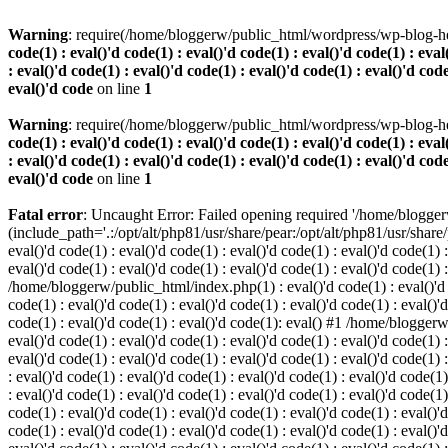
Warning
: require(/home/bloggerw/public_html/wordpress/wp-blog-hea
code(1) : eval()'d code(1) : eval()'d code(1) : eval()'d code(1) : eval
: eval()'d code(1) : eval()'d code(1) : eval()'d code(1) : eval()'d code
eval()'d code
on line
1
Warning
: require(/home/bloggerw/public_html/wordpress/wp-blog-hea
code(1) : eval()'d code(1) : eval()'d code(1) : eval()'d code(1) : eval
: eval()'d code(1) : eval()'d code(1) : eval()'d code(1) : eval()'d code
eval()'d code
on line
1
Fatal error
: Uncaught Error: Failed opening required '/home/blogge
(include_path='.:/opt/alt/php81/usr/share/pear:/opt/alt/php81/usr/share
eval()'d code(1) : eval()'d code(1) : eval()'d code(1) : eval()'d code(1) :
eval()'d code(1) : eval()'d code(1) : eval()'d code(1) : eval()'d code(1) 
/home/bloggerw/public_html/index.php(1) : eval()'d code(1) : eval()'d cod
code(1) : eval()'d code(1) : eval()'d code(1) : eval()'d code(1) : eval()'d
code(1) : eval()'d code(1) : eval()'d code(1): eval() #1 /home/bloggerw/
eval()'d code(1) : eval()'d code(1) : eval()'d code(1) : eval()'d code(1) :
eval()'d code(1) : eval()'d code(1) : eval()'d code(1) : eval()'d code(1
: eval()'d code(1) : eval()'d code(1) : eval()'d code(1) : eval()'d code(1)
: eval()'d code(1) : eval()'d code(1) : eval()'d code(1) : eval()'d code(
code(1) : eval()'d code(1) : eval()'d code(1) : eval()'d code(1) : eval()'d
code(1) : eval()'d code(1) : eval()'d code(1) : eval()'d code(1) : eval(